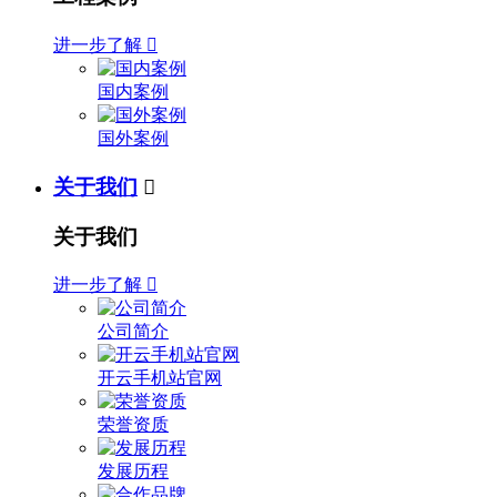
进一步了解

国内案例
国外案例
关于我们

关于我们
进一步了解

公司简介
开云手机站官网
荣誉资质
发展历程