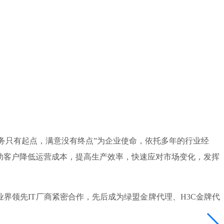
，服务只有起点，满意没有终点”为企业使命，依托多年的行业经
助客户降低运营成本，提高生产效率，快速应对市场变化，发挥
领先IT厂商紧密合作，先后成为绿盟金牌代理、H3C金牌代