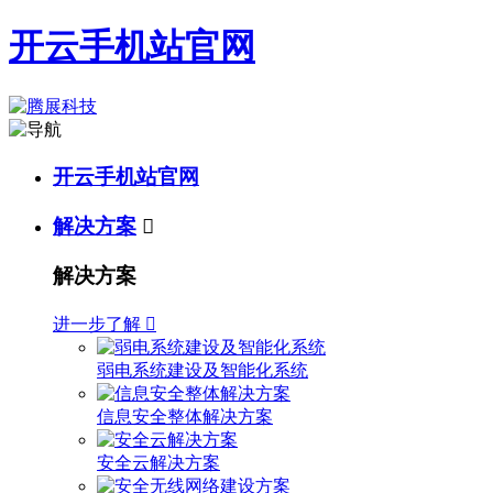
开云手机站官网
开云手机站官网
解决方案

解决方案
进一步了解

弱电系统建设及智能化系统
信息安全整体解决方案
安全云解决方案