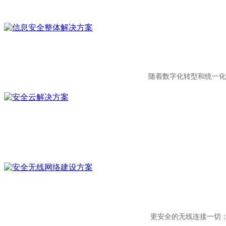
随着数字化转型和统一化
更安全的无线连接一切；