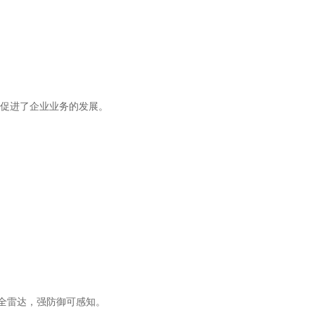
促进了企业业务的发展。
安全雷达，强防御可感知。