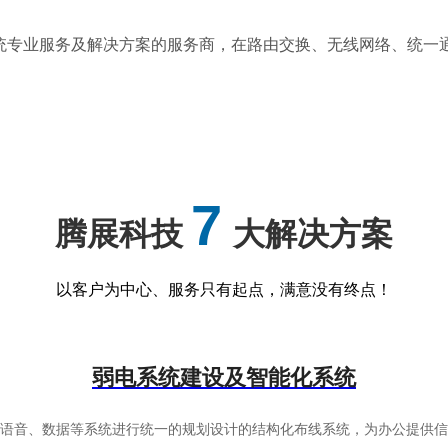
T网络系统专业服务及解决方案的服务商，在路由交换、无线网络、
7
腾展科技
大解决方案
以客户为中心、服务只有起点，满意没有终点！
弱电系统建设及智能化系统
有语音、数据等系统进行统一的规划设计的结构化布线系统，为办公提供信